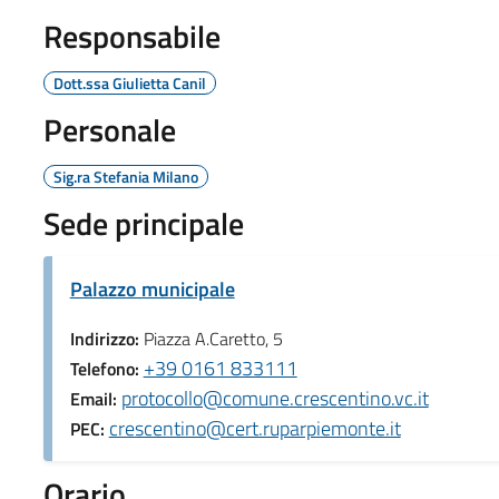
Responsabile
Dott.ssa Giulietta Canil
Personale
Sig.ra Stefania Milano
Sede principale
Palazzo municipale
Indirizzo:
Piazza A.Caretto, 5
+39 0161 833111
Telefono:
protocollo@comune.crescentino.vc.it
Email:
crescentino@cert.ruparpiemonte.it
PEC:
Orario