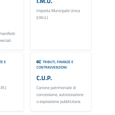
I.M.U.
Imposta Municipale Unica
(I.M.U.)
 manifesti
erciali.
ZE E
TRIBUTI, FINANZE E
CONTRAVVENZIONI
C.U.P.
.RI.)
Canone patrimoniale di
concessione, autorizzazione
o esposizione pubblicitaria