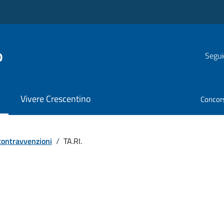
o
Segui
Vivere Crescentino
Concor
 contravvenzioni
/
TA.RI.