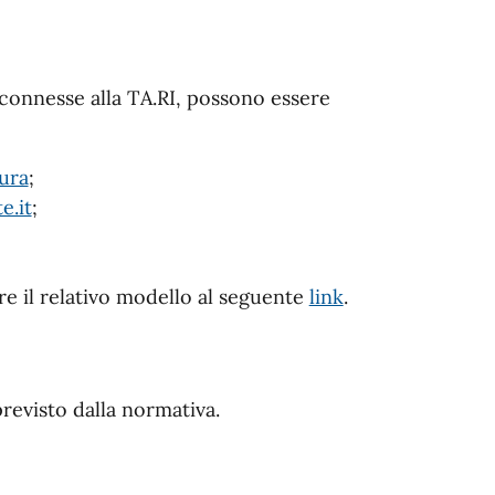
e connesse alla TA.RI, possono essere
tura
;
e.it
;
re il relativo modello al seguente
link
.
revisto dalla normativa.