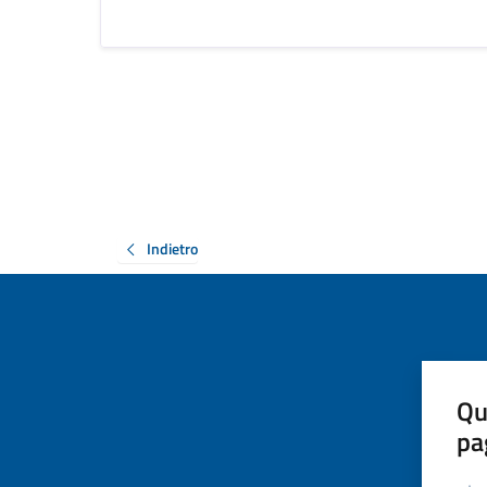
Indietro
Qu
pa
Valut