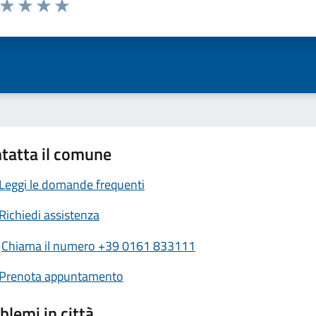
ta 1 stelle su 5
Valuta 2 stelle su 5
Valuta 3 stelle su 5
Valuta 4 stelle su 5
Valuta 5 stelle su 5
tatta il comune
Leggi le domande frequenti
Richiedi assistenza
Chiama il numero +39 0161 833111
Prenota appuntamento
blemi in città