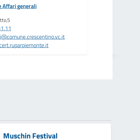
e Affari generali
tto,5
31.11
li@comune.crescentino.vc.it
ert.ruparpiemonte.it
Muschin Festival