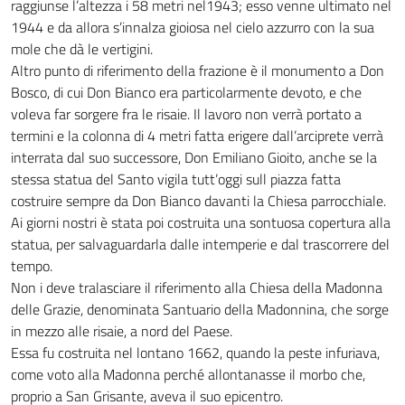
raggiunse l’altezza i 58 metri nel1943; esso venne ultimato nel
1944 e da allora s’innalza gioiosa nel cielo azzurro con la sua
mole che dà le vertigini.
Altro punto di riferimento della frazione è il monumento a Don
Bosco, di cui Don Bianco era particolarmente devoto, e che
voleva far sorgere fra le risaie. Il lavoro non verrà portato a
termini e la colonna di 4 metri fatta erigere dall’arciprete verrà
interrata dal suo successore, Don Emiliano Gioito, anche se la
stessa statua del Santo vigila tutt’oggi sull piazza fatta
costruire sempre da Don Bianco davanti la Chiesa parrocchiale.
Ai giorni nostri è stata poi costruita una sontuosa copertura alla
statua, per salvaguardarla dalle intemperie e dal trascorrere del
tempo.
Non i deve tralasciare il riferimento alla Chiesa della Madonna
delle Grazie, denominata Santuario della Madonnina, che sorge
in mezzo alle risaie, a nord del Paese.
Essa fu costruita nel lontano 1662, quando la peste infuriava,
come voto alla Madonna perché allontanasse il morbo che,
proprio a San Grisante, aveva il suo epicentro.