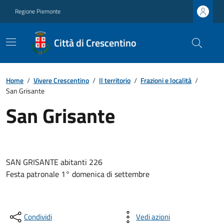
Regione Piemonte
Città di Crescentino
Home
/
Vivere Crescentino
/
Il territorio
/
Frazioni e località
/
San Grisante
San Grisante
SAN GRISANTE abitanti 226
Festa patronale 1° domenica di settembre
Condividi
Vedi azioni