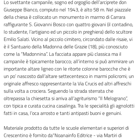
Lo svettante campanile, sogno ed orgoglio dell’arciprete don
Giuseppe Bianco, compiuto nel 1943, è alto 58 m. Nel piazzale
della chiesa è collocato un monumento in marmo di Carrara
raffigurante S. Giovanni Bosco con quattro giovani (il contadino,
lo studente, l’artigiano ed un piccolo in preghiera) dello scultore
Emilio Salati. Vicino al piccolo cimitero, circondato dalle risaie, vi
è il Santuario della Madonna delle Grazie (18), più conosciuto
come la “Madonnina”. La facciata appare più classica ma il
campanile è tipicamente barocco; all’interno si può ammirare un
importante altare ligneo con le ritorte colonne barocche che è
un po’ nascosto dall’altare settecentesco in marmi policromi; un
originale affresco rappresentante la Via Crucis ed altri affreschi
sulla volta a crociera. Seguendo la strada sterrata che
oltrepassa la chiesetta si arriva all’agriturismo “Il Melograno”,
con tipica e curata cucina casalinga. Tra le specialità gli agnolotti
fatti in casa, l’oca arrosto e tanti antipasti buoni e genuini.
Materiale prodotto da tutte le scuole elementari e superiori di
Crescentino è fornito da“Noanainfo Editrice - via Martiri di