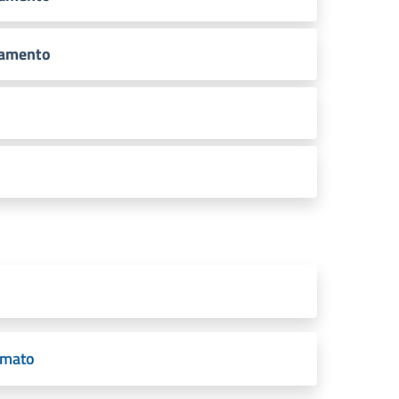
tamento
omato