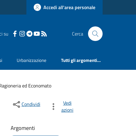
Accedi all'area personale
ci su
Cerca
si
Urbanizzazione
Tutti gli argomenti...
 Ragioneria ed Economato
Vedi
Condividi
azioni
Argomenti