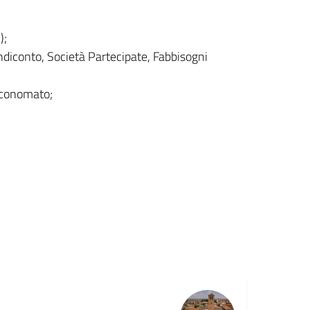
);
endiconto, Società Partecipate, Fabbisogni
 Economato;