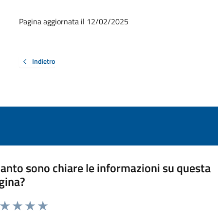
Pagina aggiornata il 12/02/2025
Indietro
anto sono chiare le informazioni su questa
gina?
a da 1 a 5 stelle la pagina
ta 1 stelle su 5
Valuta 2 stelle su 5
Valuta 3 stelle su 5
Valuta 4 stelle su 5
Valuta 5 stelle su 5