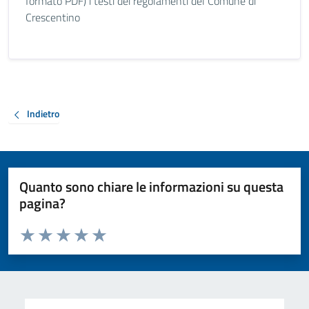
formato PDF) i testi dei regolamenti del Comune di
Crescentino
Indietro
Quanto sono chiare le informazioni su questa
pagina?
Valuta da 1 a 5 stelle la pagina
Valuta 1 stelle su 5
Valuta 2 stelle su 5
Valuta 3 stelle su 5
Valuta 4 stelle su 5
Valuta 5 stelle su 5