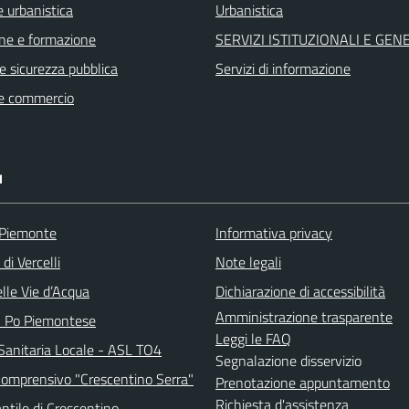
 urbanistica
Urbanistica
ne e formazione
SERVIZI ISTITUZIONALI E GEN
 e sicurezza pubblica
Servizi di informazione
e commercio
I
 Piemonte
Informativa privacy
di Vercelli
Note legali
lle Vie d’Acqua
Dichiarazione di accessibilità
Amministrazione trasparente
l Po Piemontese
Leggi le FAQ
Sanitaria Locale - ASL TO4
Segnalazione disservizio
 Comprensivo "Crescentino Serra"
Prenotazione appuntamento
Richiesta d'assistenza
antile di Crescentino