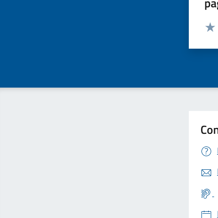
pa
Valut
Valu
Con