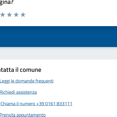
gina?
a da 1 a 5 stelle la pagina
ta 1 stelle su 5
Valuta 2 stelle su 5
Valuta 3 stelle su 5
Valuta 4 stelle su 5
Valuta 5 stelle su 5
tatta il comune
Leggi le domande frequenti
Richiedi assistenza
Chiama il numero +39 0161 833111
Prenota appuntamento