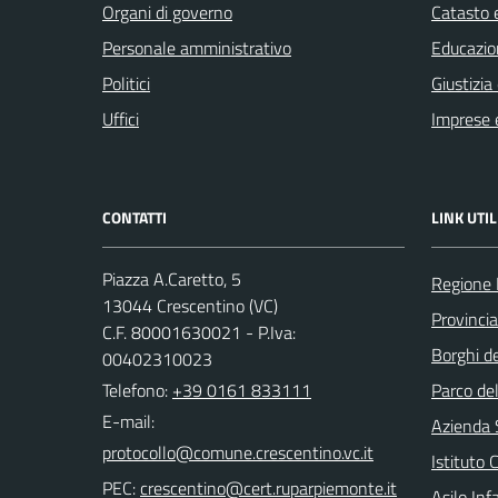
Organi di governo
Catasto e
Personale amministrativo
Educazio
Politici
Giustizia
Uffici
Imprese 
CONTATTI
LINK UTIL
Piazza A.Caretto, 5
Regione
13044 Crescentino (VC)
Provincia 
C.F. 80001630021 - P.Iva:
Borghi de
00402310023
Telefono:
+39 0161 833111
Parco de
E-mail:
Azienda 
Istituto
PEC:
Asilo Inf