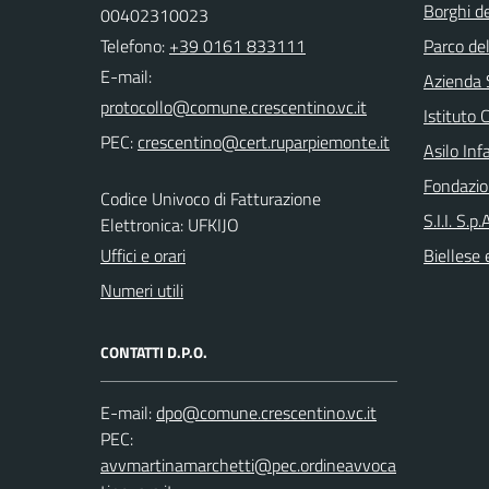
Borghi de
00402310023
Telefono:
+39 0161 833111
Parco de
E-mail:
Azienda 
Istituto
PEC:
Asilo Inf
Fondazio
Codice Univoco di Fatturazione
S.I.I. S.p
Elettronica: UFKIJO
Uffici e orari
Biellese 
Numeri utili
CONTATTI D.P.O.
E-mail:
PEC: