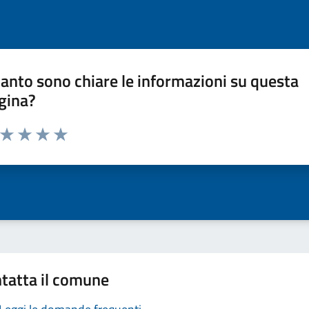
anto sono chiare le informazioni su questa
gina?
a da 1 a 5 stelle la pagina
ta 1 stelle su 5
Valuta 2 stelle su 5
Valuta 3 stelle su 5
Valuta 4 stelle su 5
Valuta 5 stelle su 5
tatta il comune