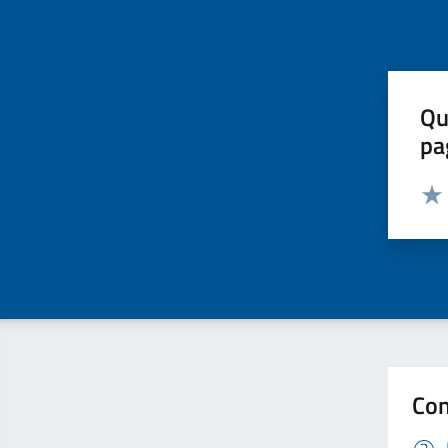
Qu
pa
Valut
Valu
Con