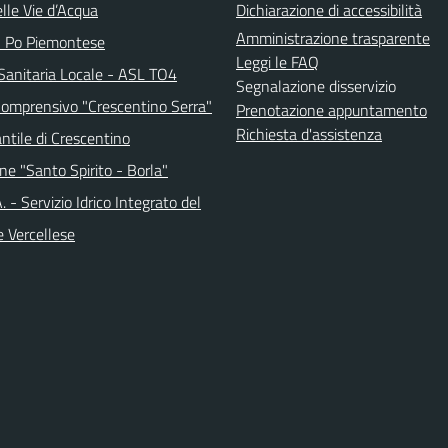
lle Vie d’Acqua
Dichiarazione di accessibilità
Amministrazione trasparente
l Po Piemontese
Leggi le FAQ
Sanitaria Locale - ASL TO4
Segnalazione disservizio
 Comprensivo "Crescentino Serra"
Prenotazione appuntamento
Richiesta d'assistenza
antile di Crescentino
ne "Santo Spirito - Borla"
.A. - Servizio Idrico Integrato del
e Vercellese