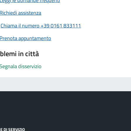
Leggi le domande frequenti
Richiedi assistenza
Chiama il numero +39 0161 833111
Prenota appuntamento
blemi in città
Segnala disservizio
E DI SERVIZIO