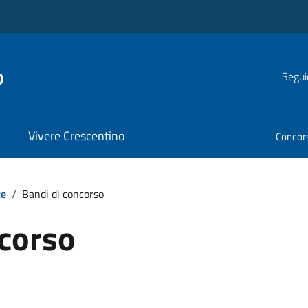
o
Segui
Vivere Crescentino
Concor
te
/
Bandi di concorso
ncorso