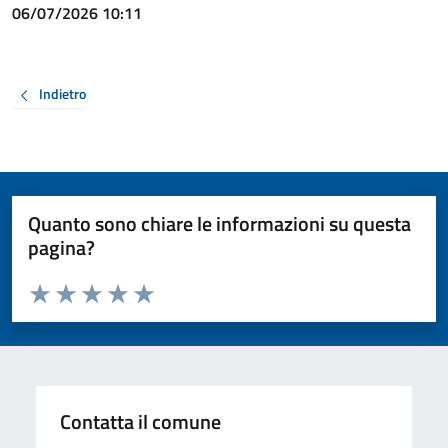
06/07/2026 10:11
Indietro
Quanto sono chiare le informazioni su questa
pagina?
Valuta da 1 a 5 stelle la pagina
Valuta 1 stelle su 5
Valuta 2 stelle su 5
Valuta 3 stelle su 5
Valuta 4 stelle su 5
Valuta 5 stelle su 5
Contatta il comune