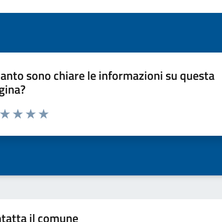
anto sono chiare le informazioni su questa
gina?
a da 1 a 5 stelle la pagina
ta 1 stelle su 5
Valuta 2 stelle su 5
Valuta 3 stelle su 5
Valuta 4 stelle su 5
Valuta 5 stelle su 5
tatta il comune