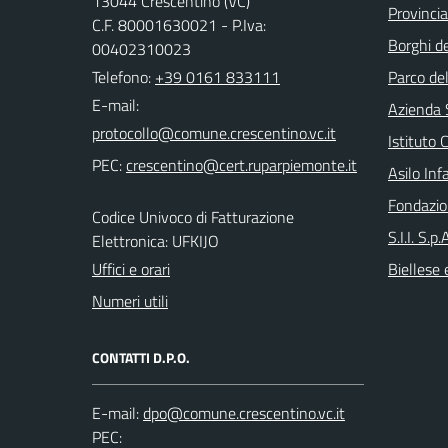
13044 Crescentino (VC)
Provincia 
C.F. 80001630021 - P.Iva:
Borghi de
00402310023
Telefono:
+39 0161 833111
Parco de
E-mail:
Azienda 
Istituto
PEC:
Asilo Inf
Fondazio
Codice Univoco di Fatturazione
S.I.I. S.p
Elettronica: UFKIJO
Uffici e orari
Biellese 
Numeri utili
CONTATTI D.P.O.
E-mail:
PEC: