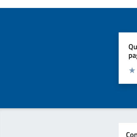
Qu
pa
Valut
Valu
Con