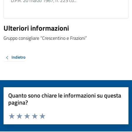
D.P.R. 20 marzo 1967, n. 223 co...
Ulteriori informazioni
Gruppo consigliare “Crescentino e Frazioni”
Indietro
Quanto sono chiare le informazioni su questa
pagina?
Valuta da 1 a 5 stelle la pagina
Valuta 1 stelle su 5
Valuta 2 stelle su 5
Valuta 3 stelle su 5
Valuta 4 stelle su 5
Valuta 5 stelle su 5